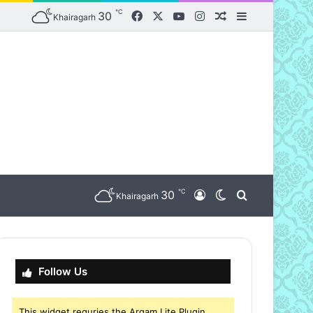
℃
30
Facebook
X
YouTube
Instagram
Random Article
Sidebar
Khairagarh
℃
30
nu
Log In
Switch skin
Search for
Khairagarh
Follow Us
This widget requries the Arqam Lite Plugin,