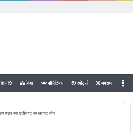
Me
id-19
शिक्षा
पॉलिटिक्स
स्पोर्ट्स
अपराध
 अहम पड़ाव बना छत्तीसगढ़ का खैरागढ़ जोन