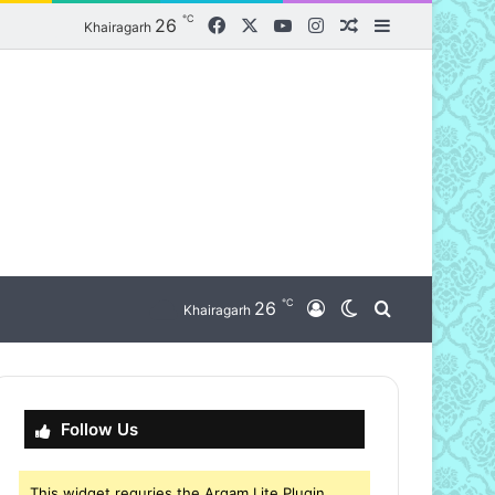
℃
Facebook
X
YouTube
Instagram
26
Random Article
Sidebar
Khairagarh
℃
nu
26
Log In
Switch skin
Search for
Khairagarh
Follow Us
This widget requries the Arqam Lite Plugin,