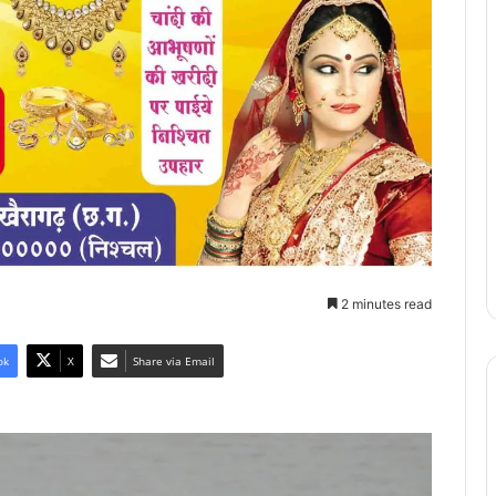
2 minutes read
ok
X
Share via Email