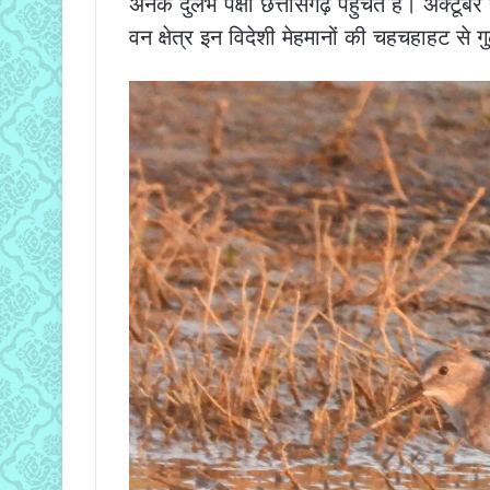
अनेक दुर्लभ पक्षी छत्तीसगढ़ पहुंचते हैं। अक्टू
वन क्षेत्र इन विदेशी मेहमानों की चहचहाहट से ग