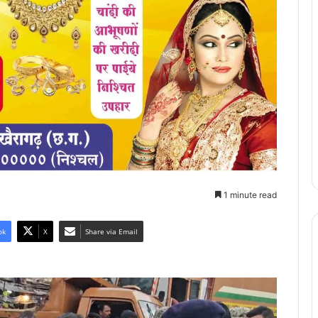
1 minute read
ok
X
Share via Email