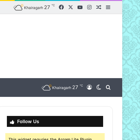
℃
Facebook
X
YouTube
Instagram
27
Random Article
Sidebar
Khairagarh
℃
nu
27
Log In
Switch skin
Search for
Khairagarh
Follow Us
This widget requries the Arqam Lite Plugin,