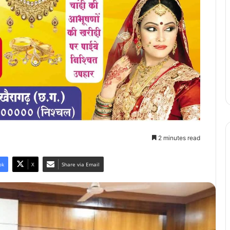
2 minutes read
ok
X
Share via Email