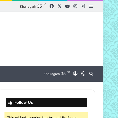
℃
Facebook
X
YouTube
Instagram
35
Random Article
Sidebar
Khairagarh
℃
nu
35
Log In
Switch skin
Search for
Khairagarh
Follow Us
This widget requries the Arqam Lite Plugin,