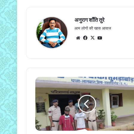
अनुराग शाँति तुरे
आम लोगों की खास आवाज
Website
Facebook
X
YouTube
हथियार
लेकर
घूम
रहे
दो
आरोपी
गिरफ्तार