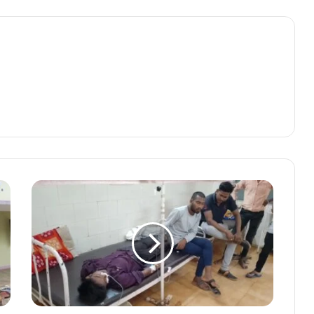
18
वर्षीय
युवक
ने
किया
जहर
का
सेवन