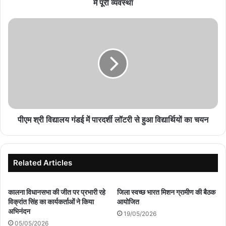
सवालों
में पूरी व्यवस्था
के
घेरे
पीएम
में
श्री
पूरी
विद्यालय
व्यवस्था
गंडई
में
पारदर्शी
लॉटरी
से
हुआ
विद्यार्थियों
पीएम श्री विद्यालय गंडई में पारदर्शी लॉटरी से हुआ विद्यार्थियों का चयन
का
चयन
Related Articles
कालना विधानसभा की जीत पर प्रभारी रहे
जिला स्वच्छ भारत मिशन ग्रामीण की बैठक
विक्रांत सिंह का कार्यकर्ताओं ने किया
आयोजित
अभिनंदन
19/05/2026
05/05/2026