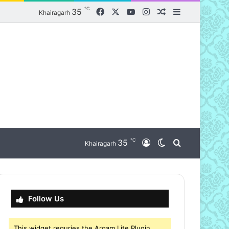
℃
Facebook
X
YouTube
Instagram
35
Random Article
Sidebar
Khairagarh
℃
nu
35
Log In
Switch skin
Search for
Khairagarh
Follow Us
This widget requries the Arqam Lite Plugin,