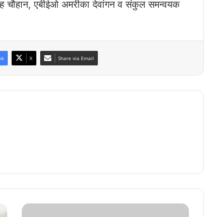
िंह चौहान, एबीईओ अमरीका देवांगन व संकुल समन्वयक
ok
X
Share via Email
इंस्टाग्राम