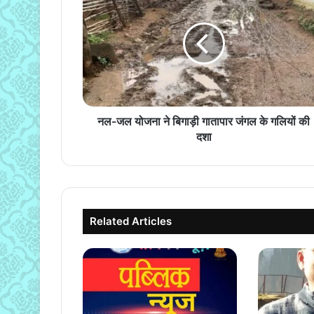
जल
योजना
ने
बिगाड़ी
गातापार
जंगल
के
गलियों
की
नल-जल योजना ने बिगाड़ी गातापार जंगल के गलियों की
दशा
दशा
Related Articles