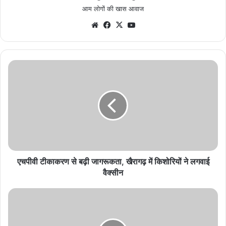
आम लोगों की खास आवाज
Website
Facebook
X
YouTube
एचपीवी
टीकाकरण
से
बढ़ी
जागरूकता,
खैरागढ़
में
किशोरियों
ने
लगवाई
एचपीवी टीकाकरण से बढ़ी जागरूकता, खैरागढ़ में किशोरियों ने लगवाई
वैक्सीन
वैक्सीन
जिले
में
अवैध
शराब