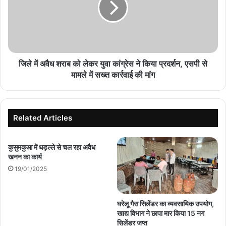
को
लेकर
युवा
कांग्रेस
ने
किया
जिले में अवैध शराब को लेकर युवा कांग्रेस ने किया प्रदर्शन, एसपी से
प्रदर्शन,
मामले में सख्त कार्रवाई की मांग
एसपी
से
मामले
में
Related Articles
सख्त
कार्रवाई
की
कुसुमकुआ में धड़ल्ले से चल रहा अवैध
खनन का कार्य
मांग
19/01/2025
घरेलू गैस सिलेंडर का व्यवसायिक उपयोग,
खाद्य विभाग ने छापा मार किया 15 नग
सिलेंडर जप्त