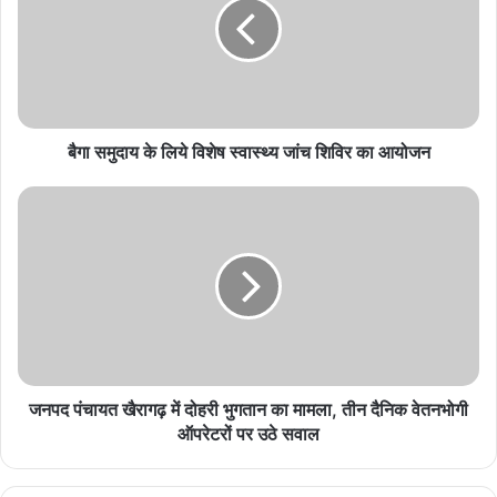
लिये
विशेष
स्वास्थ्य
जांच
शिविर
का
आयोजन
बैगा समुदाय के लिये विशेष स्वास्थ्य जांच शिविर का आयोजन
जनपद
पंचायत
खैरागढ़
में
दोहरी
भुगतान
का
मामला,
तीन
दैनिक
जनपद पंचायत खैरागढ़ में दोहरी भुगतान का मामला, तीन दैनिक वेतनभोगी
वेतनभोगी
ऑपरेटरों पर उठे सवाल
ऑपरेटरों
पर