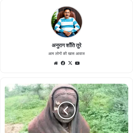
अनुराग शाँति तुरे
आम लोगों की खास आवाज
Website
Facebook
X
YouTube
दाऊचौरा
में
स्थापित
मिनी
माता
की
प्रतिमा
को