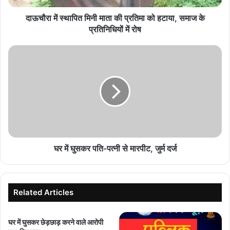
हटाया,
समाज
दाऊचौरा में स्थापित मिनी माता की प्रतिमा को हटाया, समाज के
के
प्रतिनिधियों में रोष
प्रतिनिधियों
में
घर
रोष
में
घुसकर
पति-
पत्नी
से
मारपीट,
जुर्म
दर्ज
घर में घुसकर पति-पत्नी से मारपीट, जुर्म दर्ज
Related Articles
घर में घुसकर छेड़छाड़ करने वाले आरोपी