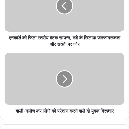
स्तरीय
बैठक
सम्पन्न,
नशे
के
खिलाफ
जनजागरूकता
एनकॉर्ड की जिला स्तरीय बैठक सम्पन्न, नशे के खिलाफ जनजागरूकता
और
और सख्ती पर जोर
सख्ती
पर
गाली-
जोर
गलौच
कर
लोगों
को
परेशान
करने
वाले
दो
युवक
गाली-गलौच कर लोगों को परेशान करने वाले दो युवक गिरफ्तार
गिरफ्तार