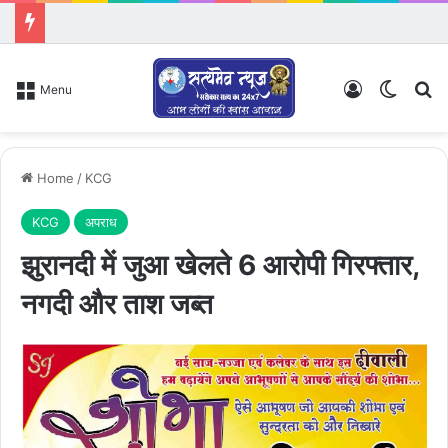
Log In
Switch
Se
Menu
Home
/
KCG
KCG
अपराध
झुरानदी में जुआ खेलते 6 आरोपी गिरफ्तार,
नगदी और ताश जब्त