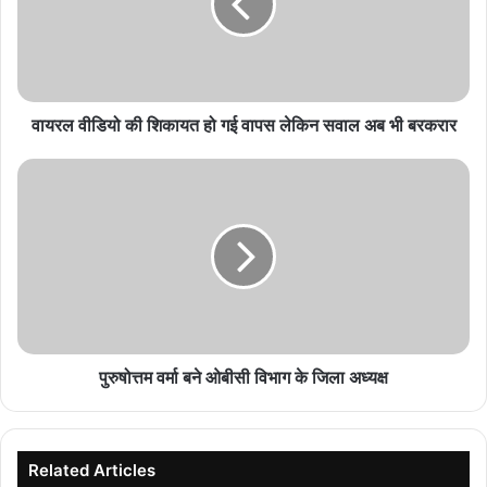
हो
गई
वापस
लेकिन
सवाल
अब
वायरल वीडियो की शिकायत हो गई वापस लेकिन सवाल अब भी बरकरार
भी
बरकरार
पुरुषोत्तम
वर्मा
बने
ओबीसी
विभाग
के
जिला
अध्यक्ष
पुरुषोत्तम वर्मा बने ओबीसी विभाग के जिला अध्यक्ष
Related Articles