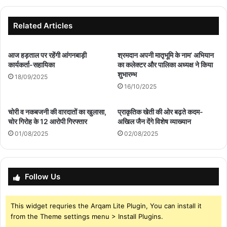
गाड़ी
ने
4
Related Articles
वर्षीय
मासूम
की
आज हड़ताल पर रहेंगी आंगनबाड़ी
श्रमदान अपनी मातृभूमि के नाम’ अभियान
कार्यकर्ता-सहायिका
का कलेक्टर और पालिका अध्यक्ष ने किया
ली
शुभारम्भ
जान
18/09/2025
16/10/2025
चोरी व नकबजनी की वारदातों का खुलासा,
प्राकृतिक खेती की ओर बढ़ते कदम-
चोर गिरोह के 12 आरोपी गिरफ्तार
अखिल जैन देंगे विशेष व्याख्यान
01/08/2025
02/08/2025
Follow Us
This widget requries the Arqam Lite Plugin, You can install it
from the Theme settings menu > Install Plugins.