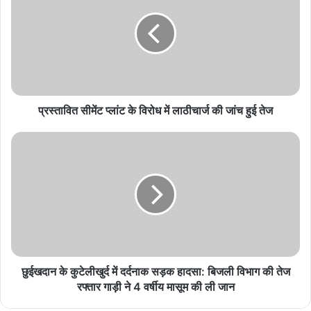
प्लांट
के
विरोध
में
लाठीचार्ज
की
जांच
हुई
प्रस्तावित सीमेंट प्लांट के विरोध में लाठीचार्ज की जांच हुई तेज
तेज
छुईखदान
के
कुटेलीखुर्द
में
दर्दनाक
सड़क
हादसा:
बिजली
विभाग
की
छुईखदान के कुटेलीखुर्द में दर्दनाक सड़क हादसा: बिजली विभाग की तेज
तेज
रफ्तार गाड़ी ने 4 वर्षीय मासूम की ली जान
रफ्तार