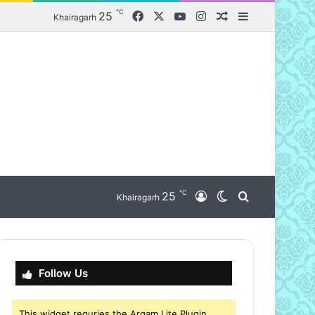
℃
Facebook
X
YouTube
Instagram
25
Random Article
Sidebar
Khairagarh
℃
nu
25
Log In
Switch skin
Search for
Khairagarh
Follow Us
This widget requries the Arqam Lite Plugin,