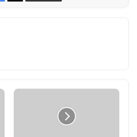
कन्या
शाला
में
सेवा,
समर्पण
और
शिक्षा
को