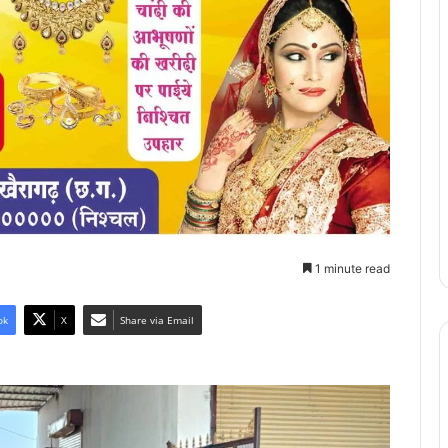
1 minute read
ok
X
Share via Email