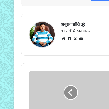
अनुराग शाँति तुरे
आम लोगों की खास आवाज
Website
Facebook
X
YouTube
उदयपुर
से
शिवकोकड़ी
धाम
तक
निकली
कांवड़ियों
की