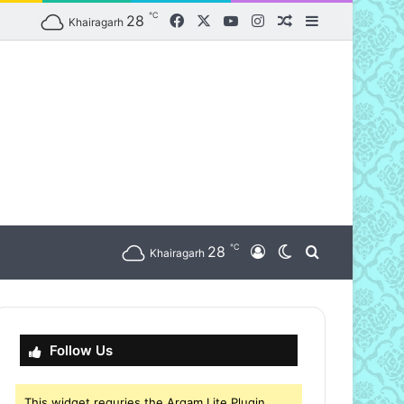
℃
Facebook
X
YouTube
Instagram
28
Random Article
Sidebar
Khairagarh
℃
nu
28
Log In
Switch skin
Search for
Khairagarh
Follow Us
This widget requries the Arqam Lite Plugin,