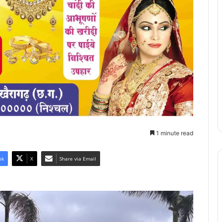
1 minute read
ok
X
Share via Email