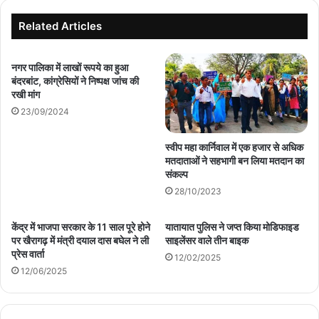
मजदूर
अब
Related Articles
भी
इंतजार
में
नगर पालिका में लाखों रूपये का हुआ
बंदरबांट, कांग्रेसियों ने निष्पक्ष जांच की
रखी मांग
23/09/2024
स्वीप महा कार्निवाल में एक हजार से अधिक
मतदाताओं ने सहभागी बन लिया मतदान का
संकल्प
28/10/2023
केंद्र में भाजपा सरकार के 11 साल पूरे होने
यातायात पुलिस ने जप्त किया मोडिफाइड
पर खैरागढ़ में मंत्री दयाल दास बघेल ने ली
साइलेंसर वाले तीन बाइक
प्रेस वार्ता
12/02/2025
12/06/2025