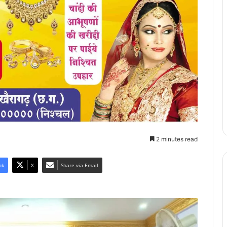
2 minutes read
ok
X
Share via Email