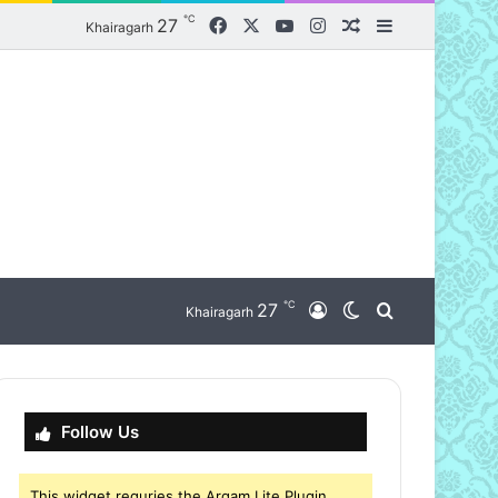
℃
Facebook
X
YouTube
Instagram
27
Random Article
Sidebar
Khairagarh
℃
nu
27
Log In
Switch skin
Search for
Khairagarh
Follow Us
This widget requries the Arqam Lite Plugin,