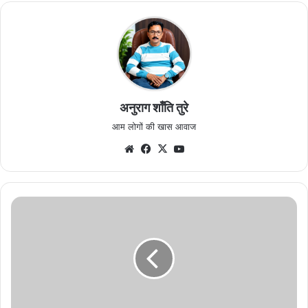
अनुराग शाँति तुरे
आम लोगों की खास आवाज
Website
Facebook
X
YouTube
बढ़ती
मंहगाई
व
पेट्रोल-
डीज़ल
के
दर
में