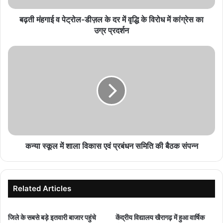
वृद्धि
के
बढ़ती मंहगाई व पेट्रोल-डीज़ल के दर में वृद्धि के विरोध में कांग्रेस का
विरोध
उग्र प्रदर्शन
में
कांग्रेस
कन्या
का
स्कूल
उग्र
में
प्रदर्शन
शाला
विकास
एवं
प्रबंधन
समिति
की
बैठक
कन्या स्कूल में शाला विकास एवं प्रबंधन समिति की बैठक संपन्न
संपन्न
Related Articles
जिले के सबसे बड़े इतवारी बाजार पहुंचे
केंद्रीय विद्यालय खैरागढ़ में हुआ वार्षिक