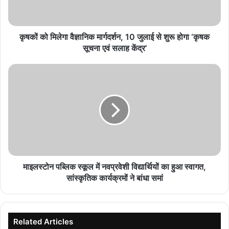
जुलाई
से
शुरू
होगा
कृषकों को मिलेगा वैज्ञानिक मार्गदर्शन, 10 जुलाई से शुरू होगा ‘कृषक
‘कृषक
सूचना एवं सलाह केंद्र’
सूचना
एवं
माइलस्टोन
सलाह
पब्लिक
केंद्र’
स्कूल
में
नवप्रवेशी
विद्यार्थियों
का
हुआ
स्वागत,
सांस्कृतिक
माइलस्टोन पब्लिक स्कूल में नवप्रवेशी विद्यार्थियों का हुआ स्वागत,
कार्यक्रमों
सांस्कृतिक कार्यक्रमों ने बांधा समां
ने
बांधा
समां
Related Articles