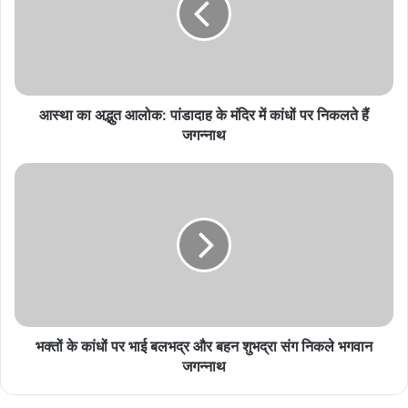
पांडादाह
के
मंदिर
में
कांधों
पर
आस्था का अद्भुत आलोक: पांडादाह के मंदिर में कांधों पर निकलते हैं
निकलते
जगन्नाथ
हैं
जगन्नाथ
भक्तों
के
कांधों
पर
भाई
बलभद्र
और
बहन
शुभद्रा
संग
भक्तों के कांधों पर भाई बलभद्र और बहन शुभद्रा संग निकले भगवान
निकले
जगन्नाथ
भगवान
जगन्नाथ