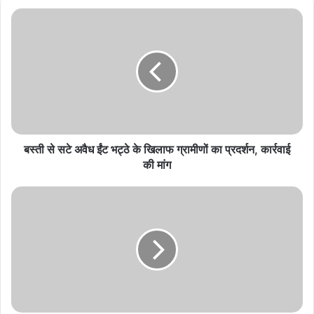
बस्ती
से
सटे
अवैध
ईंट
भट्ठे
के
खिलाफ
ग्रामीणों
का
बस्ती से सटे अवैध ईंट भट्ठे के खिलाफ ग्रामीणों का प्रदर्शन, कार्रवाई
प्रदर्शन,
की मांग
कार्रवाई
की
खैरागढ़
मांग
में
सात
दिवसीय
महाशिवपुराण
कथा
का
आयोजन