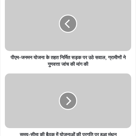
जनमन
योजना
के
तहत
निर्मित
सड़क
पर
उठे
सवाल,
पीएम-जनमन योजना के तहत निर्मित सड़क पर उठे सवाल, ग्रामीणों ने
ग्रामीणों
गुणवत्ता जांच की मांग की
ने
गुणवत्ता
समय-
जांच
सीमा
की
की
मांग
बैठक
की
में
योजनाओं
की
प्रगति
पर
हुआ
समय-सीमा की बैठक में योजनाओं की प्रगति पर हुआ मंथन