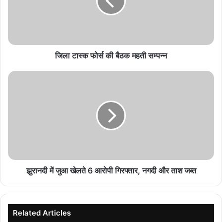
बैठक
महती
सम्पन्न
जिला टास्क फोर्स की बैठक महती सम्पन्न
झुरानदी
में
जुआ
खेलते
6
आरोपी
गिरफ्तार,
नगदी
और
ताश
झुरानदी में जुआ खेलते 6 आरोपी गिरफ्तार, नगदी और ताश जब्त
जब्त
Related Articles