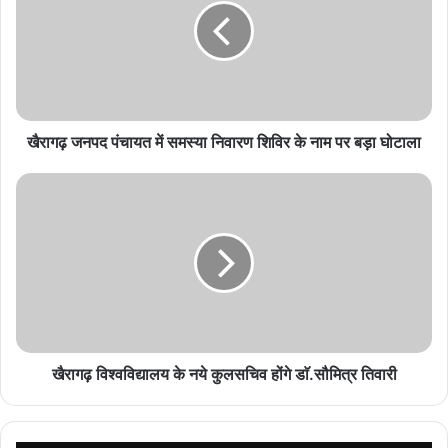
में
समस्या
निवारण
शिविर
के
नाम
पर
खैरागढ़ जनपद पंचायत में समस्या निवारण शिविर के नाम पर बड़ा घोटाला
बड़ा
घोटाला
खैरागढ़
विश्वविद्यालय
के
नये
कुलसचिव
होंगे
डाॅ.सौमित्र
तिवारी
खैरागढ़ विश्वविद्यालय के नये कुलसचिव होंगे डाॅ.सौमित्र तिवारी