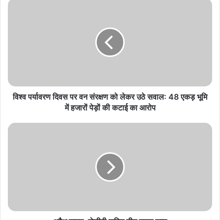
विश्व
पर्यावरण
दिवस
पर
वन
संरक्षण
को
लेकर
उठे
सवाल:
विश्व पर्यावरण दिवस पर वन संरक्षण को लेकर उठे सवाल: 48 एकड़ भूमि
48
में हजारों पेड़ों की कटाई का आरोप
एकड़
भूमि
अवैध
में
खनन:
हजारों
जेसीबी
पेड़ों
सहित
की
तीन
कटाई
वाहन
का
जब्त
आरोप