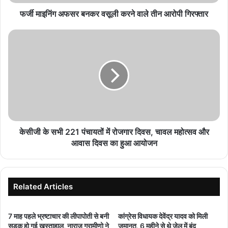
आरोपी
गिरफ्तार
फर्जी माइनिंग अफसर बनकर वसूली करने वाले तीन आरोपी गिरफ्तार
केसीजी
के
सभी
221
पंचायतों
में
रोजगार
दिवस,
चावल
महोत्सव
केसीजी के सभी 221 पंचायतों में रोजगार दिवस, चावल महोत्सव और
और
आवास दिवस का हुआ आयोजन
आवास
दिवस
का
हुआ
Related Articles
आयोजन
7 माह पहले भ्रष्टाचार की लीपापोती से बनी
कांग्रेस विधायक देवेंद्र यादव को मिली
सड़क हो गई खस्ताहाल, नाराज ग्रामीणो ने
जमानत, 6 महीने से थे जेल में बंद