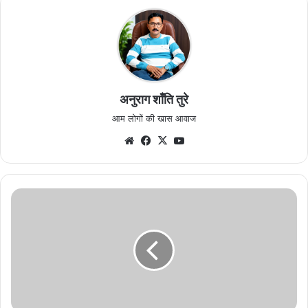
अनुराग शाँति तुरे
आम लोगों की खास आवाज
Website
Facebook
X
YouTube
फर्जी
माइनिंग
अफसर
बनकर
वसूली
करने
वाले
तीन