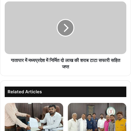
गातापार
में
मध्यप्रदेश
में
निर्मित
दो
लाख
की
शराब
टाटा
गातापार में मध्यप्रदेश में निर्मित दो लाख की शराब टाटा सफारी सहित
सफारी
जप्त
सहित
जप्त
Related Articles