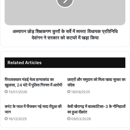
के
सर्वे
में
व्यस्त!
विधायक
प्रतिनिधि
अध्यापन छोड़ शिक्षकगण कुत्तों के सर्वे में व्यस्त! विधायक प्रतिनिधि
देवांगन
देवांगन ने सरकार को कटघरे में खड़ा किया
ने
सरकार
को
कटघरे
Related Articles
में
खड़ा
किया
पिपलाकछार मंडई मेला हत्याकांड का
छात्रों और समुदाय को मिला खाद्य सुरक्षा का
खुलासा, 24 घंटे में पुलिस गिरफ्त में आरोपी
संदेश
15/01/2026
18/09/2025
करंट के जाल में फँसकर गई मादा तेंदुआ की
केवी खैरागढ़ में बालवाटिका-3 के नौनिहालों
जान
का हुआ दीक्षांत
16/12/2025
09/03/2026