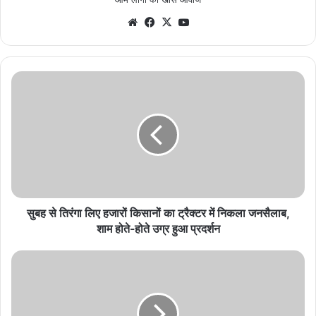
Website
Facebook
X
YouTube
सुबह
से
तिरंगा
लिए
हजारों
किसानों
का
ट्रैक्टर
में
निकला
सुबह से तिरंगा लिए हजारों किसानों का ट्रैक्टर में निकला जनसैलाब,
जनसैलाब,
शाम होते-होते उग्र हुआ प्रदर्शन
शाम
होते-
अध्यापन
होते
छोड़
उग्र
शिक्षकगण
हुआ
कुत्तों
प्रदर्शन