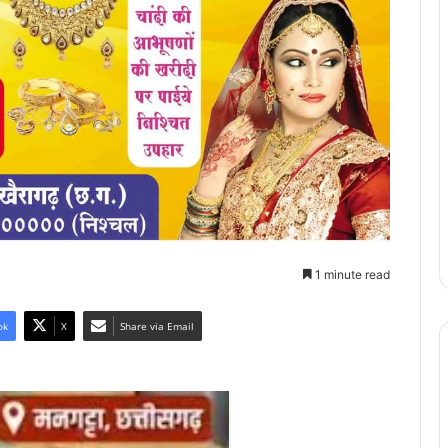
1 minute read
ok
X
Share via Email