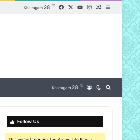
℃
Facebook
X
YouTube
Instagram
28
Random Article
Sidebar
Khairagarh
℃
nu
28
Log In
Switch skin
Search for
Khairagarh
Follow Us
This widget requries the Arqam Lite Plugin,