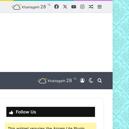
℃
Facebook
X
YouTube
Instagram
28
Random Article
Sidebar
Khairagarh
℃
nu
28
Log In
Switch skin
Search for
Khairagarh
Follow Us
This widget requries the Arqam Lite Plugin,