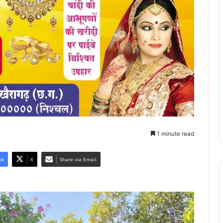
1 minute read
ok
X
Share via Email