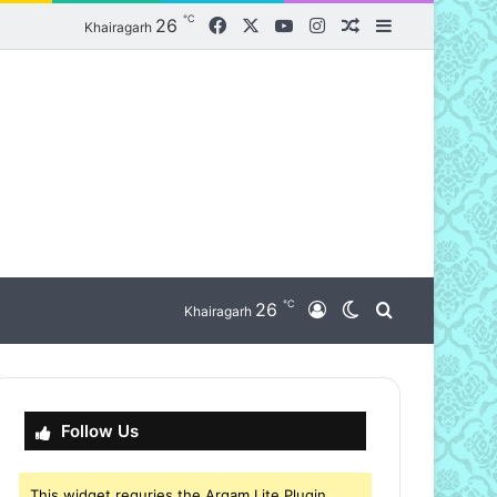
℃
Facebook
X
YouTube
Instagram
26
Random Article
Sidebar
Khairagarh
℃
nu
26
Log In
Switch skin
Search for
Khairagarh
Follow Us
This widget requries the Arqam Lite Plugin,