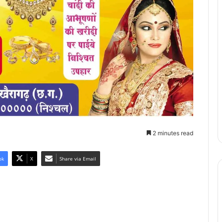
2 minutes read
ok
X
Share via Email