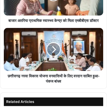
मिला
एमबीबीएस
डॉक्टर
बाजार अतरिया प्राथमिक स्वास्थ्य केन्द्र को मिला एमबीबीएस डॉक्टर
छत्तीसगढ़
नरवा
विकास
योजना
वनवासियों
के
लिए
वरदान
साबित
हुआ-
छत्तीसगढ़ नरवा विकास योजना वनवासियों के लिए वरदान साबित हुआ-
पंकज
पंकज बांधव
बांधव
Related Articles