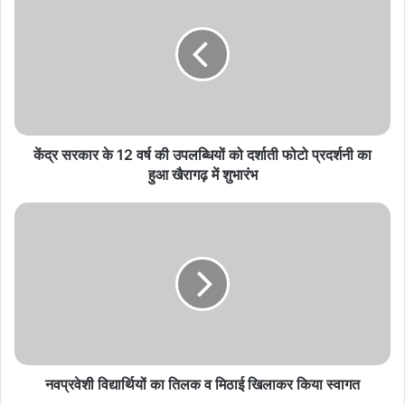
के
12
वर्ष
की
उपलब्धियों
को
दर्शाती
फोटो
केंद्र सरकार के 12 वर्ष की उपलब्धियों को दर्शाती फोटो प्रदर्शनी का
प्रदर्शनी
हुआ खैरागढ़ में शुभारंभ
का
हुआ
नवप्रवेशी
खैरागढ़
विद्यार्थियों
में
का
शुभारंभ
तिलक
व
मिठाई
खिलाकर
किया
स्वागत
नवप्रवेशी विद्यार्थियों का तिलक व मिठाई खिलाकर किया स्वागत