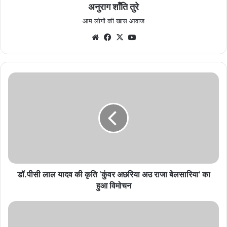
अनुराग शाँति तुरे
आम लोगों की खास आवाज
Website
Facebook
X
YouTube
डॉ.पीसी
लाल
यादव
की
कृति
‘कुंवर
अछरिया
अउ
राजा
बेलसारिया’
डॉ.पीसी लाल यादव की कृति ‘कुंवर अछरिया अउ राजा बेलसारिया’ का
का
हुआ विमोचन
हुआ
विमोचन
बाजार
अतरिया
में