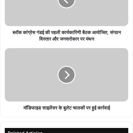
पहली
कार्यकारिणी
बैठक
आयोजित,
संगठन
विस्तार
ब्लॉक कांग्रेस गंडई की पहली कार्यकारिणी बैठक आयोजित, संगठन
और
विस्तार और जनसरोकार पर मंथन
जनसरोकार
पर
मॉडिफाइड
मंथन
साइलेंसर
के
बुलेट
चालकों
पर
हुई
कार्रवाई
मॉडिफाइड साइलेंसर के बुलेट चालकों पर हुई कार्रवाई