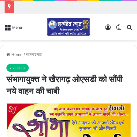
Log In
Switch
Se
Menu
Home
/
राजनांदगांव
राजनांदगांव
संभागायुक्त ने खैरागढ़ ओएसडी को सौंपी
नये वाहन की चाबी