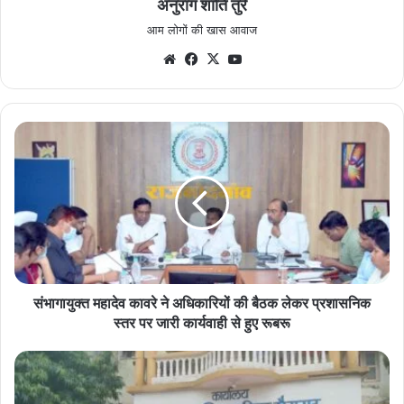
अनुराग शाँति तुरे
आम लोगों की खास आवाज
Website
Facebook
X
YouTube
संभागायुक्त
महादेव
कावरे
ने
अधिकारियों
की
बैठक
लेकर
प्रशासनिक
स्तर
संभागायुक्त महादेव कावरे ने अधिकारियों की बैठक लेकर प्रशासनिक
पर
स्तर पर जारी कार्यवाही से हुए रूबरू
जारी
कार्यवाही
हर
से
घर
हुए
तिरंगा