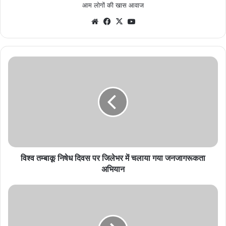
आम लोगों की खास आवाज
Website
Facebook
X
YouTube
विश्व
तम्बाकू
निषेध
दिवस
पर
जिलेभर
में
चलाया
गया
जनजागरूकता
विश्व तम्बाकू निषेध दिवस पर जिलेभर में चलाया गया जनजागरूकता
अभियान
अभियान
खेत
बचाओ
अभियान
के