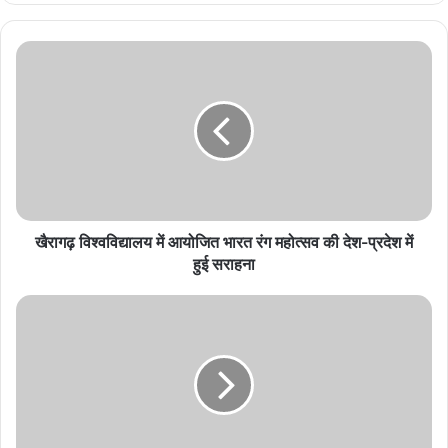
खैरागढ़
विश्वविद्यालय
में
आयोजित
भारत
रंग
महोत्सव
की
देश-
प्रदेश
खैरागढ़ विश्वविद्यालय में आयोजित भारत रंग महोत्सव की देश-प्रदेश में
में
हुई सराहना
हुई
सराहना
खैरागढ़
विश्वविद्यालय
में
महाकवि
निराला
जयंती
के