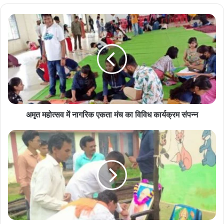
अमृत
महोत्सव
में
नागरिक
एकता
मंच
का
विविध
कार्यक्रम
संपन्न
अमृत महोत्सव में नागरिक एकता मंच का विविध कार्यक्रम संपन्न
मुतेड़ा
में
मना
75वाँ
अमृत
महोत्सव