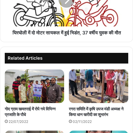
सायकल
में
हुई
भिडंत,
37
वर्षीय
घिरघोली में दो मोटर सायकल में हुई भिडंत, 37 वर्षीय युवक की मौत
युवक
की
मौत
Related Articles
गोद ग्राम खमतराई में रोपे गये विभिन्न
रगरा समिति में कृषि उपज मंडी अध्यक्ष ने
प्रजाति के पौधे
किया धान खरीदी का शुभारंभ
22/07/2022
02/11/2022