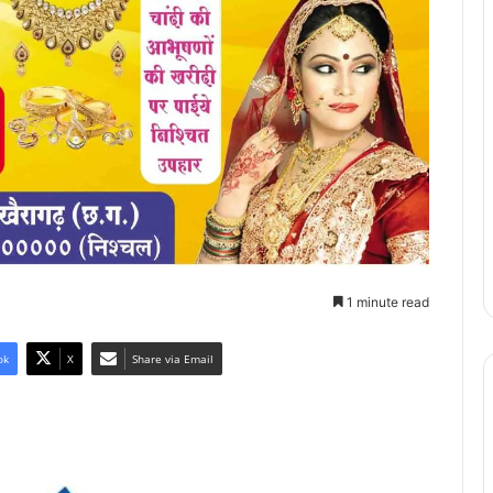
1 minute read
ok
X
Share via Email