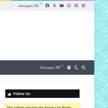
℃
Facebook
X
YouTube
Instagram
26
Random Article
Sidebar
Khairagarh
℃
nu
26
Log In
Switch skin
Search for
Khairagarh
Follow Us
This widget requries the Arqam Lite Plugin,