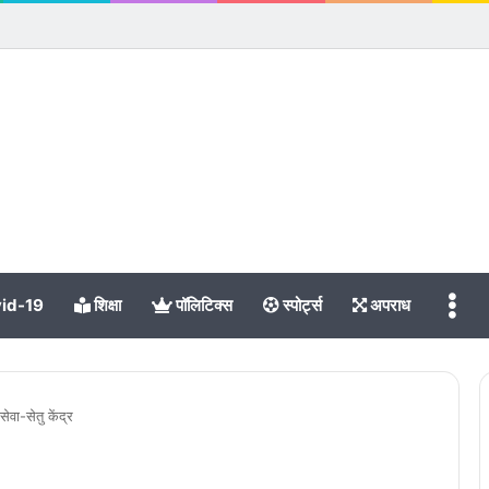
Me
id-19
शिक्षा
पॉलिटिक्स
स्पोर्ट्स
अपराध
वा-सेतु केंद्र