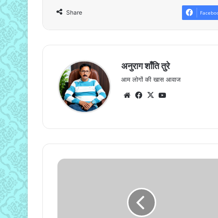
Share
Facebo
अनुराग शाँति तुरे
आम लोगों की खास आवाज
Website
Facebook
X
YouTube
पीएमश्री
केंद्रीय
विद्यालय
खैरागढ़
में
12वीं