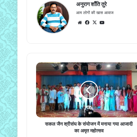
अनुराग शाँति तुरे
आम लोगों की खास आवाज
Website
Facebook
X
YouTube
सकल
जैन
श्रीसंघ
के
संयोजन
में
मनाया
गया
आजादी
का
सकल जैन श्रीसंघ के संयोजन में मनाया गया आजादी
अमृत
का अमृत महोत्सव
महोत्सव