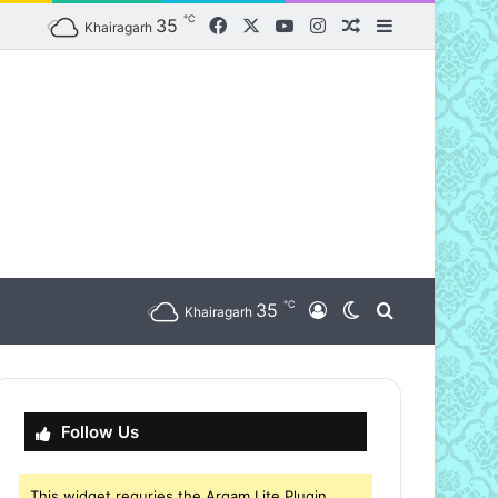
℃
Facebook
X
YouTube
Instagram
35
Random Article
Sidebar
Khairagarh
℃
nu
35
Log In
Switch skin
Search for
Khairagarh
Follow Us
This widget requries the Arqam Lite Plugin,