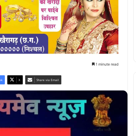
1 minute read
ok
X
Share via Email