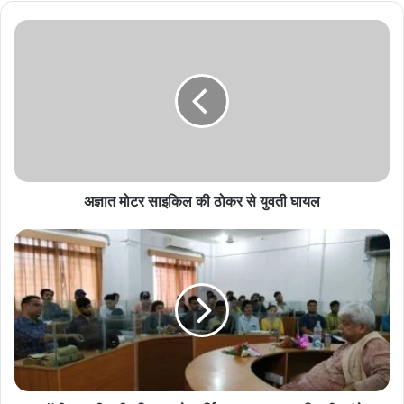
अज्ञात
मोटर
साइकिल
की
ठोकर
से
युवती
घायल
अज्ञात मोटर साइकिल की ठोकर से युवती घायल
बॉलीवुड
मूवी
थ्री
इडियट्स
के
चर्चित
कलाकर
अतुल
तिवारी