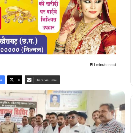
1 minute read
ok
X
Share via Email