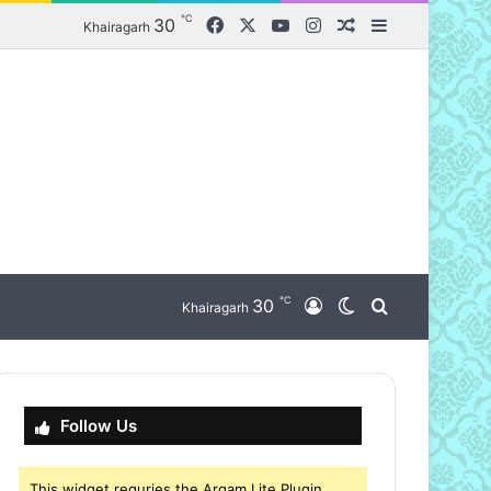
℃
Facebook
X
YouTube
Instagram
30
Random Article
Sidebar
Khairagarh
℃
nu
30
Log In
Switch skin
Search for
Khairagarh
Follow Us
This widget requries the Arqam Lite Plugin,