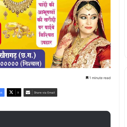
1 minute read
ok
X
Share via Email