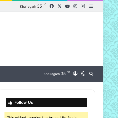
℃
Facebook
X
YouTube
Instagram
35
Random Article
Sidebar
Khairagarh
℃
nu
35
Log In
Switch skin
Search for
Khairagarh
Follow Us
This widget requries the Arqam Lite Plugin,