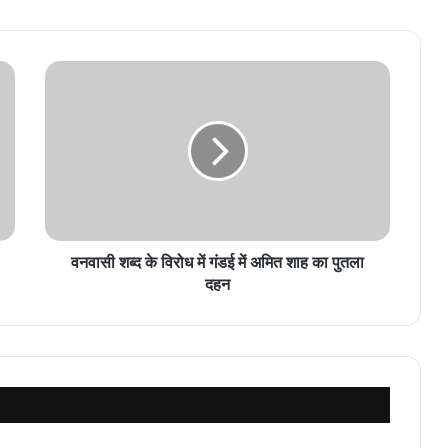
वनवासी
शब्द
के
विरोध
में
गंडई
में
अमित
शाह
का
वनवासी शब्द के विरोध में गंडई में अमित शाह का पुतला
पुतला
दहन
दहन