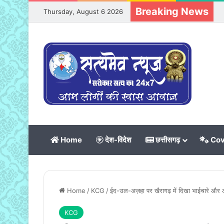
Breaking News
Thursday, August 6 2026
Home
देश-विदेश
छत्तीसगढ़
Cov
Home
/
KCG
/
ईद-उल-अज़हा पर खैरागढ़ में दिखा भाईचारे और
KCG