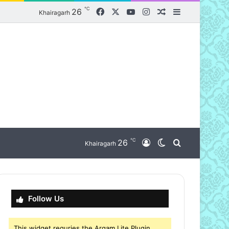
℃
Facebook
X
YouTube
Instagram
26
Random Article
Sidebar
Khairagarh
℃
nu
26
Log In
Switch skin
Search for
Khairagarh
Follow Us
This widget requries the Arqam Lite Plugin,