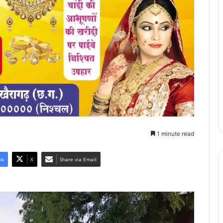
1 minute read
ok
X
Share via Email