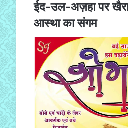
ईद-उल-अज़हा पर खैराग
आस्था का संगम