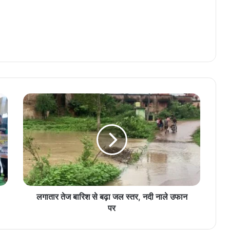
लगातार
तेज
बारिश
से
बढ़ा
जल
स्तर,
नदी
नाले
उफान
लगातार तेज बारिश से बढ़ा जल स्तर, नदी नाले उफान
पर
पर