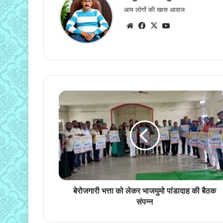
आम लोगों की खास आवाज
Website
Facebook
X
YouTube
बेरोजगारी
भत्ता
को
लेकर
भाजयुमो
पांडादाह
की
बैठक
संपन्न
बेरोजगारी भत्ता को लेकर भाजयुमो पांडादाह की बैठक
संपन्न