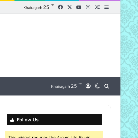
℃
Facebook
X
YouTube
Instagram
25
Random Article
Sidebar
Khairagarh
℃
nu
25
Log In
Switch skin
Search for
Khairagarh
Follow Us
This widget requries the Arqam Lite Plugin,