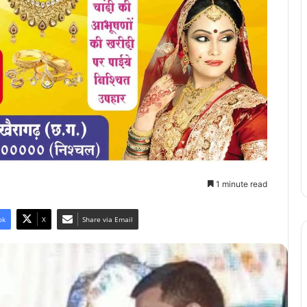
1 minute read
ok
X
Share via Email